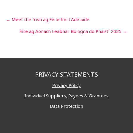
Post
←
Meet the Irish ag Féile Imill Adelaide
navigation
Éire ag Aonach Leabhar Bologna do Pháistí 2025
→
PRIVACY STATEMENTS
Privacy Policy
Individual Suppliers, Payees & Grantees
Data Protection