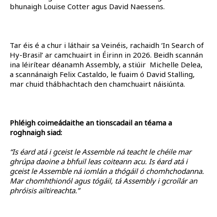
bhunaigh Louise Cotter agus David Naessens.
Tar éis é a chur i láthair sa Veinéis, rachaidh ‘In Search of
Hy-Brasil’ ar camchuairt in Éirinn in 2026. Beidh scannán
ina léirítear déanamh Assembly, a stiúir Michelle Delea,
a scannánaigh Felix Castaldo, le fuaim ó David Stalling,
mar chuid thábhachtach den chamchuairt náisiúnta.
Phléigh coimeádaithe an tionscadail an téama a
roghnaigh siad:
“Is éard atá i gceist le Assemble ná teacht le chéile mar
ghrúpa daoine a bhfuil leas coiteann acu. Is éard atá i
gceist le Assemble ná iomlán a thógáil ó chomhchodanna.
Mar chomhthionól agus tógáil, tá Assembly i gcroílár an
phróisis ailtireachta.”