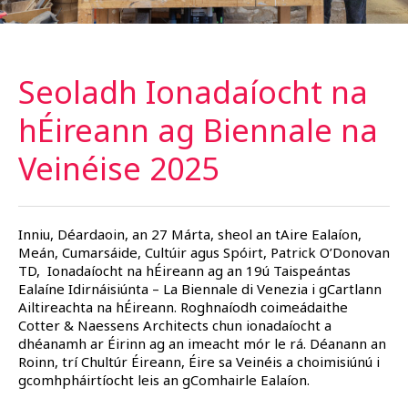
Seoladh Ionadaíocht na
hÉireann ag Biennale na
Veinéise
2025
Inniu, Déardaoin, an 27 Márta, sheol an tAire Ealaíon,
Meán, Cumarsáide, Cultúir agus Spóirt, Patrick O’Donovan
TD, Ionadaíocht na hÉireann ag an 19ú Taispeántas
Ealaíne Idirnáisiúnta – La Biennale di Venezia i gCartlann
Ailtireachta na hÉireann. Roghnaíodh coimeádaithe
Cotter & Naessens Architects chun ionadaíocht a
dhéanamh ar Éirinn ag an imeacht mór le rá. Déanann an
Roinn, trí Chultúr Éireann, Éire sa Veinéis a choimisiúnú i
gcomhpháirtíocht leis an gComhairle Ealaíon.