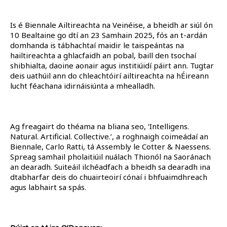
Is é Biennale Ailtireachta na Veinéise, a bheidh ar siúl ón
10 Bealtaine go dtí an 23 Samhain 2025, fós an t-ardán
domhanda is tábhachtaí maidir le taispeántas na
hailtireachta a ghlacfaidh an pobal, baill den tsochaí
shibhialta, daoine aonair agus institiúidí páirt ann. Tugtar
deis uathúil ann do chleachtóirí ailtireachta na hÉireann
lucht féachana idirnáisiúnta a mhealladh.
Ag freagairt do théama na bliana seo, ‘Intelligens.
Natural. Artificial. Collective.’, a roghnaigh coimeádaí an
Biennale, Carlo Ratti, tá Assembly le Cotter & Naessens.
Spreag samhail pholaitiúil nuálach Thionól na Saoránach
an dearadh. Suiteáil ilchéadfach a bheidh sa dearadh ina
dtabharfar deis do chuairteoirí cónaí i bhfuaimdhreach
agus labhairt sa spás.