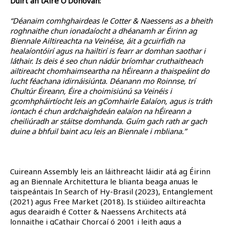
Dúirt an tAire O’Donovan:
“Déanaim comhghairdeas le Cotter & Naessens as a bheith
roghnaithe chun ionadaíocht a dhéanamh ar Éirinn ag
Biennale Ailtireachta na Veinéise, áit a gcuirfidh na
healaíontóirí agus na hailtirí is fearr ar domhan saothar i
láthair. Is deis é seo chun nádúr bríomhar cruthaitheach
ailtireacht chomhaimseartha na hÉireann a thaispeáint do
lucht féachana idirnáisiúnta. Déanann mo Roinnse, trí
Chultúr Éireann, Éire a choimisiúnú sa Veinéis i
gcomhpháirtíocht leis an gComhairle Ealaíon, agus is tráth
iontach é chun ardchaighdeán ealaíon na hÉireann a
cheiliúradh ar stáitse domhanda. Guím gach rath ar gach
duine a bhfuil baint acu leis an Biennale i mbliana.”
Cuireann Assembly leis an láithreacht láidir atá ag Éirinn
ag an Biennale Architettura le blianta beaga anuas le
taispeántais In Search of Hy-Brasil (2023), Entanglement
(2021) agus Free Market (2018). Is stiúideo ailtireachta
agus dearaidh é Cotter & Naessens Architects atá
lonnaithe i gCathair Chorcaí ó 2001 i leith agus a