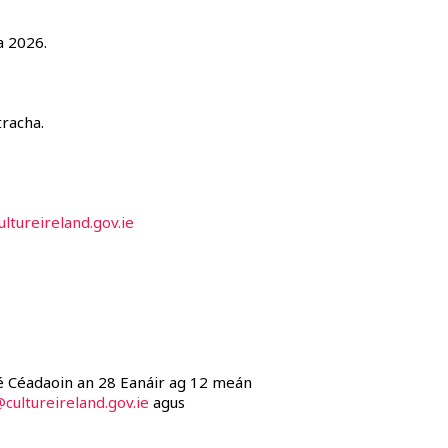
a 2026.
tracha.
ltureireland.gov.ie
Dé Céadaoin an 28 Eanáir ag 12 meán
ultureireland.gov.ie
agus