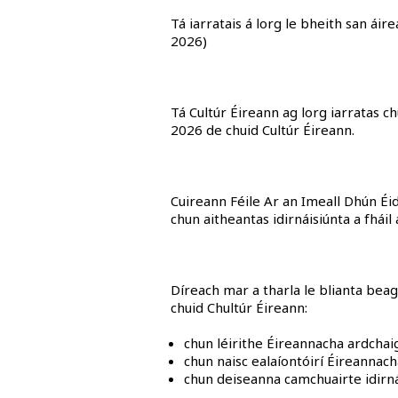
Tá iarratais á lorg le bheith san ái
2026)
Tá Cultúr Éireann ag lorg iarratas c
2026 de chuid Cultúr Éireann.
Cuireann Féile Ar an Imeall Dhún Éi
chun aitheantas idirnáisiúnta a fháil
Díreach mar a tharla le blianta beag
chuid Chultúr Éireann:
chun léirithe Éireannacha ardchaig
chun naisc ealaíontóirí Éireannacha 
chun deiseanna camchuairte idirná