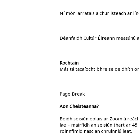
Ní mór iarratais a chur isteach ar 
Déanfaidh Cultúr Éireann measúnú ar
Rochtain
Más tá tacaíocht bhreise de dhíth o
Page Break
Aon Cheisteanna?
Beidh seisiún eolais ar Zoom á reác
lae – mairfidh an seisiún thart ar 4
roinnfimid nasc an chruinniú leat.