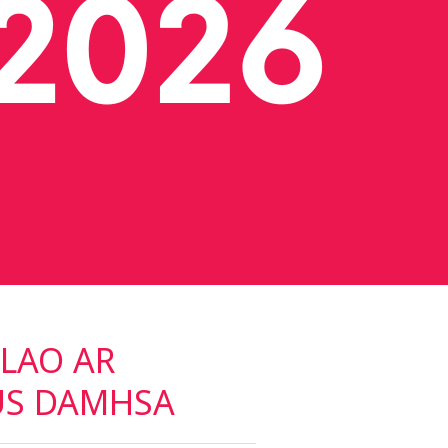
GLAO AR
US
DAMHSA