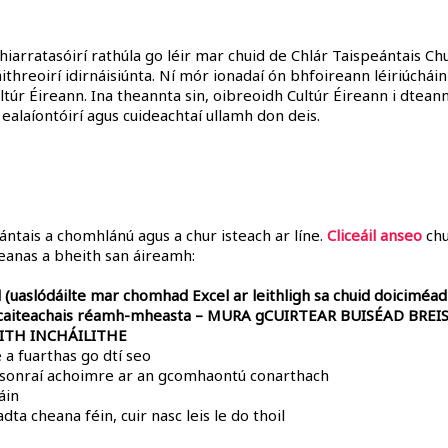
 hiarratasóirí rathúla go léir mar chuid de Chlár Taispeántais Ch
ithreoirí idirnáisiúnta. Ní mór ionadaí ón bhfoireann léiriúcháin 
ltúr Éireann. Ina theannta sin, oibreoidh Cultúr Éireann i dtean
alaíontóirí agus cuideachtaí ullamh don deis.
eántais a chomhlánú agus a chur isteach ar líne.
Cliceáil anseo
chu
eanas a bheith san áireamh:
(uaslódáilte mar chomhad Excel ar leithligh sa chuid doiciméad 
gus caiteachais réamh-mheasta – MURA gCUIRTEAR BUISÉAD BR
ITH INCHÁILITHE
a fuarthas go dtí seo
ar sonraí achoimre ar an gcomhaontú conarthach
áin
dta cheana féin, cuir nasc leis le do thoil