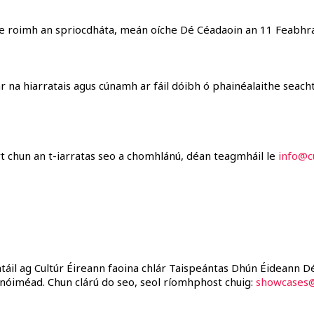
líne roimh an spriocdháta, meán oíche Dé Céadaoin an 11 Feabhr
 na hiarratais agus cúnamh ar fáil dóibh ó phainéalaithe seach
rt chun an t-iarratas seo a chomhlánú, déan teagmháil le
info@cu
htáil ag Cultúr Éireann faoina chlár Taispeántas Dhún Éideann 
5 nóiméad. Chun clárú do seo, seol ríomhphost chuig:
showcases@c