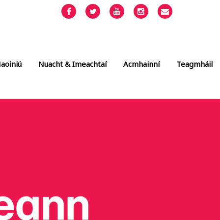
Facebook
Twitter
YouTube
Instagram
Email
info@cult
aoiniú
Nuacht & Imeachtaí
Acmhainní
Teagmháil