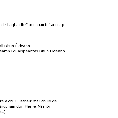
idh le haghaidh Camchuairte” agus go
all Dhún Éideann
ireamh i dTaispeántas Dhún Éideann
bre a chur i láthair mar chuid de
hlárúcháin don Fhéile. Ní mór
c.).