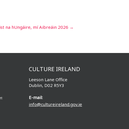
eist na hUngáire, mí Aibreáin 2026
→
CULTURE IRELAND
Leeson Lane Office
Dublin, D02 R5Y3
E-mail:
info@cultureireland.gov.ie