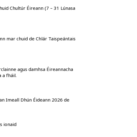
huid Chultúr Éireann (7 – 31 Lúnasa
eann mar chuid de Chlár Taispeántais
harclainne agus damhsa Éireannacha
a fháil.
r an Imeall Dhún Éideann 2026 de
us ionaid