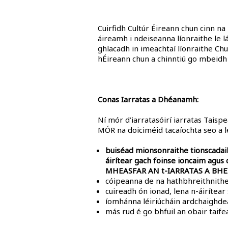
Cuirfidh Cultúr Éireann chun cinn na
áireamh i ndeiseanna líonraithe le lá
ghlacadh in imeachtaí líonraithe Chu
hÉireann chun a chinntiú go mbeidh e
Conas Iarratas a Dhéanamh:
Ní mór d’iarratasóirí iarratas Taisp
MÓR na doiciméid tacaíochta seo a l
buiséad mionsonraithe tionscadail 
áirítear gach foinse ioncaim a
MHEASFAR AN t-IARRATAS A BHE
cóipeanna de na hathbhreithnithe 
cuireadh ón ionad, lena n-áiríte
íomhánna léiriúcháin ardchaighde
más rud é go bhfuil an obair taifea