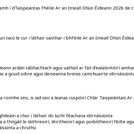
reamh i dTaispeántas Fhéile Ar an Imeall Dhún Éideann 2026 de c
hun tacú le cur i láthair saothar i bhFéile Ar an Imeall Dhún Éid
deann ardán tábhachtach agus uathúil ar fáil d’ealaíontóirí am
 as a gcuid oibre agus deiseanna breise camchuairte idirnáisiúnta 
a roimhe seo, is iad seo a leanas cuspóirí Chlár Taispeántais A
hdeáin a chur i láthair do lucht féachana idirnáisiúnta
a thógáil le láithreoirí, léiritheoirí agus poiblitheoirí féilte ag
isiúnta a chruthú