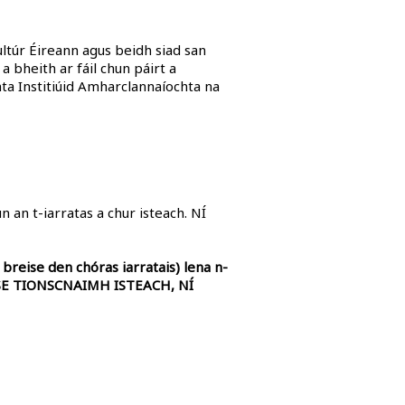
ultúr Éireann agus beidh siad san
a bheith ar fáil chun páirt a
nta Institiúid Amharclannaíochta na
n an t-iarratas a chur isteach. NÍ
breise den chóras iarratais) lena n-
EISE TIONSCNAIMH ISTEACH, NÍ