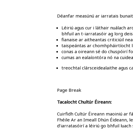
Déanfar measúnú ar iarratais bunaith
Léiriú agus cur i láthair nuálach 
bhfuil an t-iarratasóir ag lorg d
fianaise ar aitheantas criticiúil 
taispeántas ar chomhpháirtíocht 
conas a oireann sé do chuspóirí f
cumas an ealaíontóra nó na cuidea
treochtaí clársceidealaithe agus c
Page Break
Tacaíocht Chultúr Éireann:
Cuirfidh Cultúr Éireann maoiniú ar fái
Fhéile Ar an Imeall Dhún Éideann, len
d’iarratasóirí a léiriú go bhfuil luach