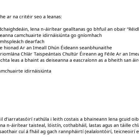
e ar na critéir seo a leanas:
ardchaighdeáin, lena n-áirítear gealltanas go bhfuil an obair “Ré
eiseanna camchuairte idirnáisiúnta go gníomhach
neamhspleách dearfach
le hionad Ar an Imeall Dhún Éideann seanbhunaithe
oriomlána Chlár Taispeántais Chultúr Éireann ag Féile Ar an Ime
chta leas a bhaint as deiseanna a eascraíonn as a bheith san á
amchuairte idirnáisiúnta
l d’iarratasóirí rathúla i leith costais a bhaineann lena gcuid oi
a n-áirítear taisteal, lóistín, cothabháil, lastas agus an táille c
 saothair cuí á fháil ag gach rannpháirtí (ealaíontóirí, teicneoirí et