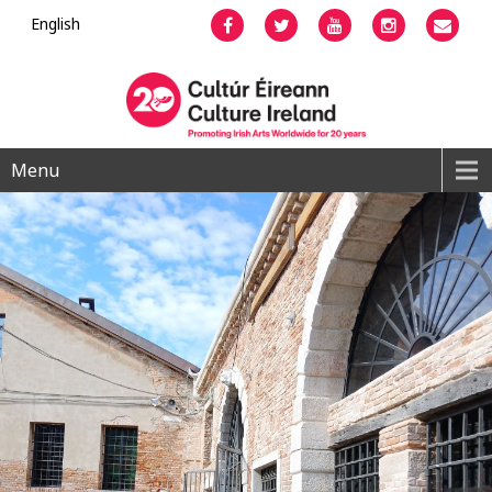
English
Facebook
Twitter
YouTube
Instagram
Emai
Menu