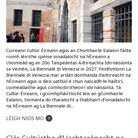
Cuireann Cultúr Éireann agus an Chomhairle Ealaíon fáilte
roimh léirithe spéise ionadaíocht na hÉireann a
choimeád ag an 20ú Taispeántas Ailtireachta Idirnáisiúnta
sa Veinéis, La Biennale di Venezia in 2027. Feidhmíonn La
Biennale di Venezia mar ardán domhanda d’ailtireacht na
hÉireann agus is deis uathúil é chun nascadh le hailtirí,
coimeádaithe agus comhoibritheoirí idirnáisiúnta. Tá
Cultúr Éireann, i gcomhpháirtíocht leis an gComhairle
Ealaíon, tiomanta do thacaíocht a thabhairt d’ionadaíocht
na hÉireann ag La Biennale di...
›
LEIGH NIOS MO
Clár Cultúrtha d’Uachtaránacht na