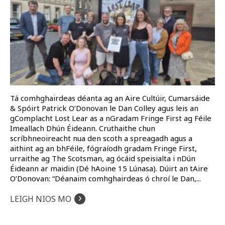
Tá comhghairdeas déanta ag an Aire Cultúir, Cumarsáide
& Spóirt Patrick O’Donovan le Dan Colley agus leis an
gComplacht Lost Lear as a nGradam Fringe First ag Féile
Imeallach Dhún Éideann. Cruthaithe chun
scríbhneoireacht nua den scoth a spreagadh agus a
aithint ag an bhFéile, fógraíodh gradam Fringe First,
urraithe ag The Scotsman, ag ócáid speisialta i nDún
Éideann ar maidin (Dé hAoine 15 Lúnasa). Dúirt an tAire
O’Donovan: “Déanaim comhghairdeas ó chroí le Dan,...
›
LEIGH NIOS MO