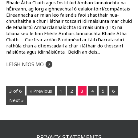
Bhaile Átha Cliath agus Institiúid Amharclannaíochta na
hÉireann, ag lorg aighneachtaí ó ealaíontóirí/compántais
Éireannacha ar mian leo faisnéis faoi shaothair nua-
chruthaithe a chur i láthair toscairí idirnáisiúnta mar chuid
de Mhalartú Amharclannaíochta Idirnáisiúnta (ITX) na
bliana seo le linn Fhéile Amharclannaíochta Bhaile Átha
Cliath. Cuirfear ardán 8 nóiméad ar fáil d’iarratasóirí
rathúla chun a dtionscadail a chur i láthair do thoscairí
náisiúnta agus idirnáisiúnta. Beidh an deis...
›
LEIGH NIOS MO
3 of 6
« Previous
1
2
3
4
5
6
Next »
PRIVACY STATEMENTS