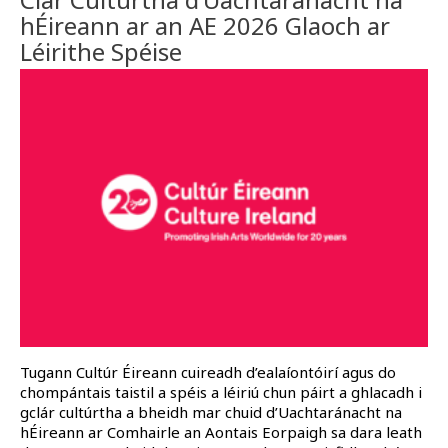
hÉireann ar an AE 2026 Glaoch ar
Léirithe Spéise
Tugann Cultúr Éireann cuireadh d’ealaíontóirí agus do
chompántais taistil a spéis a léiriú chun páirt a ghlacadh i
gclár cultúrtha a bheidh mar chuid d’Uachtaránacht na
hÉireann ar Comhairle an Aontais Eorpaigh sa dara leath