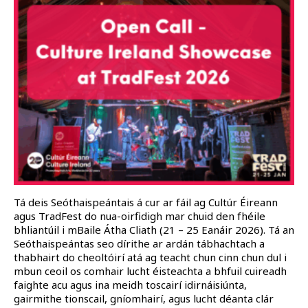
Tá deis Seóthaispeántais á cur ar fáil ag Cultúr Éireann
agus TradFest do nua-oirfidigh mar chuid den fhéile
bhliantúil i mBaile Átha Cliath (21 – 25 Eanáir 2026). Tá an
Seóthaispeántas seo dírithe ar ardán tábhachtach a
thabhairt do cheoltóirí atá ag teacht chun cinn chun dul i
mbun ceoil os comhair lucht éisteachta a bhfuil cuireadh
faighte acu agus ina meidh toscairí idirnáisiúnta,
gairmithe tionscail, gníomhairí, agus lucht déanta clár