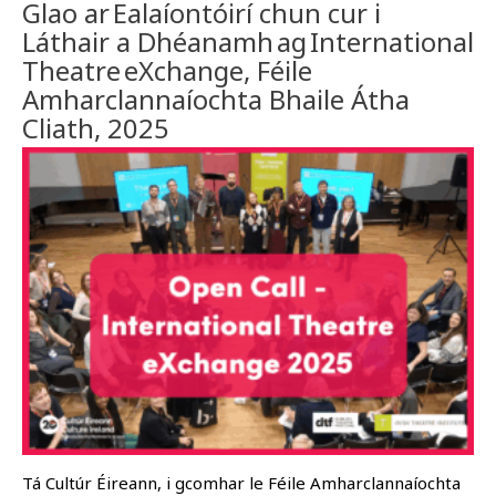
Glao ar Ealaíontóirí chun cur i
Láthair a Dhéanamh ag International
Theatre eXchange, Féile
Amharclannaíochta Bhaile Átha
Cliath, 2025
Tá Cultúr Éireann, i gcomhar le Féile Amharclannaíochta