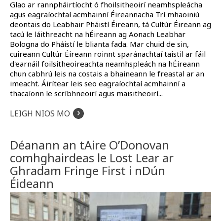
Glao ar rannpháirtíocht ó fhoilsitheoirí neamhspleácha
agus eagraíochtaí acmhainní Éireannacha Trí mhaoiniú
deontais do Leabhair Pháistí Éireann, tá Cultúr Éireann ag
tacú le láithreacht na hÉireann ag Aonach Leabhar
Bologna do Pháistí le blianta fada. Mar chuid de sin,
cuireann Cultúr Éireann roinnt sparánachtaí taistil ar fáil
d'earnáil foilsitheoireachta neamhspleách na hÉireann
chun cabhrú leis na costais a bhaineann le freastal ar an
imeacht. Áirítear leis seo eagraíochtaí acmhainní a
thacaíonn le scríbhneoirí agus maisitheoirí...
›
LEIGH NIOS MO
Déanann an tAire O’Donovan
comhghairdeas le Lost Lear ar
Ghradam Fringe First i nDún
Éideann