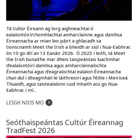
Tá Cultúr Éireann ag lorg aighneachtaí ó
ealaíontóirí/chomhlachtaí amharclainne agus damhsa
Éireannacha ar mian leo páirt a ghlacadh sa
tionscnamh Meet the Irish a bheidh ar siúl i Nua-Eabhrac
ón 10 go dtí an 13 Eanáir 2026. Ó 2023 i leith, tá Meet
the Irish bunaithe mar dheis taispeántais luachmhar
d’ealaíontóirí damhsa agus amharclannaíochta
Éireannacha agus d’eagraíochtaí ealaíon Éireannacha
chun dul i dteagmháil le láithreoirí agus féilte i Meiriceá
Thuaidh, agus taistealaíonn cuid mhaith acu go Nua-
Eabhrac i mí...
›
LEIGH NIOS MO
Seóthaispeántas Cultúr Éireannag
TradFest 2026