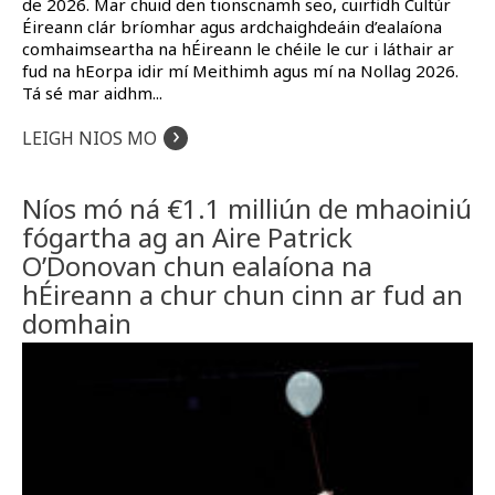
de 2026. Mar chuid den tionscnamh seo, cuirfidh Cultúr
Éireann clár bríomhar agus ardchaighdeáin d’ealaíona
comhaimseartha na hÉireann le chéile le cur i láthair ar
fud na hEorpa idir mí Meithimh agus mí na Nollag 2026.
Tá sé mar aidhm...
›
LEIGH NIOS MO
Níos mó ná €1.1 milliún de mhaoiniú
fógartha ag an Aire Patrick
O’Donovan chun ealaíona na
hÉireann a chur chun cinn ar fud an
domhain