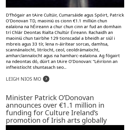
D’fhógair an tAire Cultúir, Cumarsáide agus Spóirt, Patrick
O’Donovan TD, maoiniú os cionn €1.1 milliún chun
ealaíona na hÉireann a chur chun cinn ar fud an domhain
trí Chlár Deontas Rialta Chultúr Éireann. Rachaidh an
maoiniú chun tairbhe 129 tionscadal a bheidh ar siúl i
mbreis agus 33 tír, lena n-áirítear sorcas, damhsa,
scannánaíocht, litríocht, ceol, ceoldrámaíocht,
amharclannaíocht agus na hamharc-ealaíona. Ag fógairt
na ndeontas dó, dúirt an tAire O’Donovan: “Léiríonn an
infheistíocht shuntasach seo...
›
LEIGH NIOS MO
Minister Patrick O’Donovan
announces over €1.1 million in
funding for Culture Ireland’s
promotion of Irish arts globally